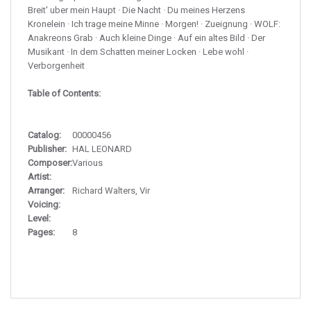
Breit' uber mein Haupt · Die Nacht · Du meines Herzens
Kronelein · Ich trage meine Minne · Morgen! · Zueignung · WOLF:
Anakreons Grab · Auch kleine Dinge · Auf ein altes Bild · Der
Musikant · In dem Schatten meiner Locken · Lebe wohl ·
Verborgenheit
Table of Contents:
Catalog:
00000456
Publisher:
HAL LEONARD
Composer:
Various
Artist:
Arranger:
Richard Walters, Vir
Voicing:
Level:
Pages:
8