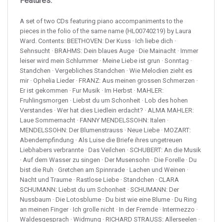
Features:
A set of two CDs featuring piano accompaniments to the
pieces in the folio of the same name (HL00740219) by Laura
Ward. Contents: BEETHOVEN: Der Kuss · Ich liebe dich ·
Sehnsucht · BRAHMS: Dein blaues Auge · Die Mainacht · Immer
leiser wird mein Schlummer · Meine Liebe ist grun · Sonntag ·
Standchen · Vergebliches Standchen · Wie Melodien zieht es
mir · Ophelia Lieder · FRANZ: Aus meinen grossen Schmerzen ·
Er ist gekommen · Fur Musik · Im Herbst · MAHLER:
Fruhlingsmorgen · Liebst du um Schonheit · Lob des hohen
Verstandes · Wer hat dies Liedlein erdacht? · ALMA MAHLER:
Laue Sommernacht · FANNY MENDELSSOHN: Italen ·
MENDELSSOHN: Der Blumenstrauss · Neue Liebe · MOZART:
Abendempfindung · Als Luise die Briefe ihres ungetreuen
Liebhabers verbrannte · Das Veilchen · SCHUBERT: An die Musik
· Auf dem Wasser zu singen · Der Musensohn · Die Forelle · Du
bist die Ruh · Gretchen am Spinnrade · Lachen und Weinen ·
Nacht und Traume · Rastlose Liebe · Standchen · CLARA
SCHUMANN: Liebst du um Schonheit · SCHUMANN: Der
Nussbaum · Die Lotosblume · Du bist wie eine Blume · Du Ring
an meinen Finger · Ich grolle nicht · In der Fremde · Intermezzo ·
Waldesgesprach · Widmung · RICHARD STRAUSS: Allerseelen ·